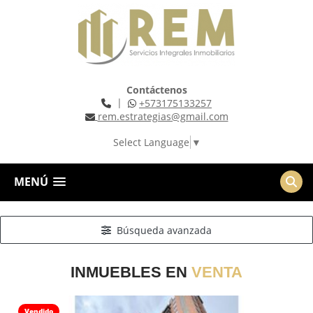
Contáctenos
|
+573175133257
rem.estrategias@gmail.com
Select Language
▼
MENÚ
Búsqueda avanzada
INMUEBLES EN
VENTA
Vendido