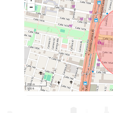
−
200 m
500 ft