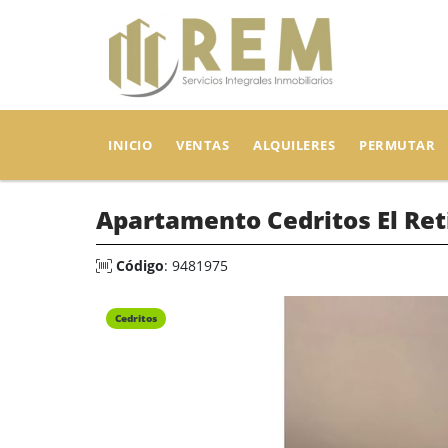
INICIO
VENTAS
ALQUILERES
PERMUTAR
Apartamento Cedritos El Reti
Código
: 9481975
Cedritos