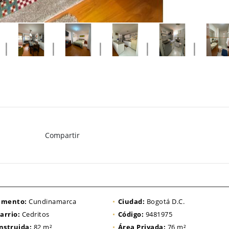
Compartir
amento:
Cundinamarca
Ciudad:
Bogotá D.C.
arrio:
Cedritos
Código:
9481975
nstruida:
82 m²
Área Privada:
76 m²