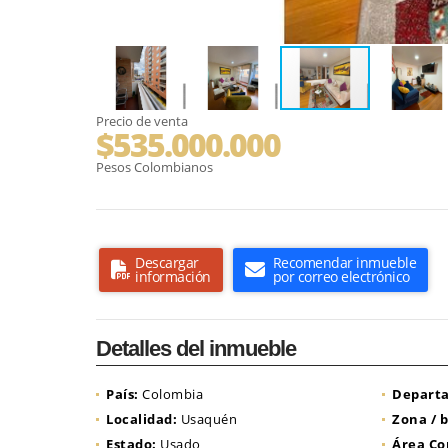
Precio de venta
$535.000.000
Pesos Colombianos
Descargar
Recomendar inmueble
información
por correo electrónico
Detalles del inmueble
País:
Colombia
Depart
Localidad:
Usaquén
Zona / b
Estado:
Usado
Área Co