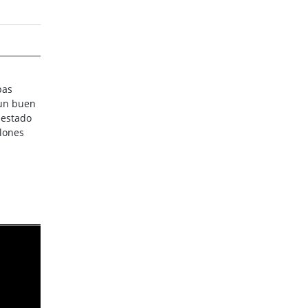
pas
 un buen
 estado
alones