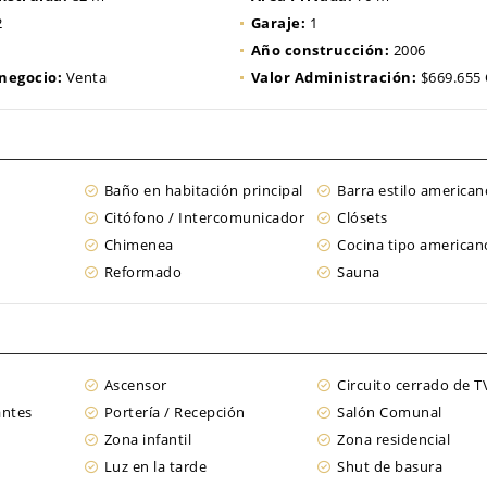
2
Garaje:
1
Año construcción:
2006
 negocio:
Venta
Valor Administración:
$669.655
Baño en habitación principal
Barra estilo american
Citófono / Intercomunicador
Clósets
Chimenea
Cocina tipo american
Reformado
Sauna
Ascensor
Circuito cerrado de T
antes
Portería / Recepción
Salón Comunal
Zona infantil
Zona residencial
Luz en la tarde
Shut de basura