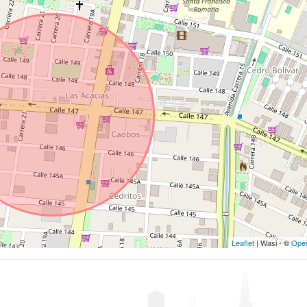
Leaflet
| Wasi - ©
Ope