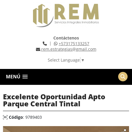
Contáctenos
|
+573175133257
rem.estrategias@gmail.com
Select Language
▼
MENÚ
Excelente Oportunidad Apto
Parque Central Tintal
Código
: 9789403