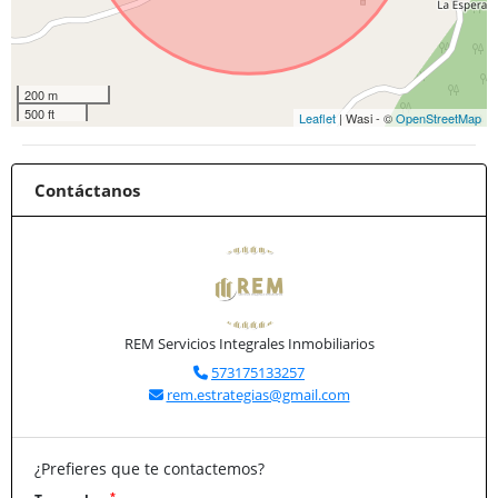
200 m
500 ft
Leaflet
| Wasi - ©
OpenStreetMap
Contáctanos
REM Servicios Integrales Inmobiliarios
573175133257
rem.estrategias@gmail.com
¿Prefieres que te contactemos?
*